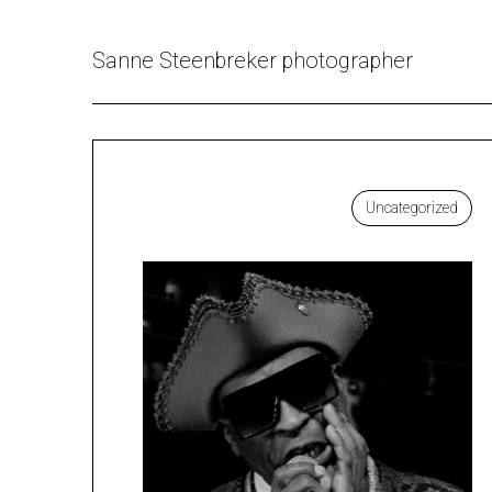
Overslaan
naar
Sanne Steenbreker photographer
inhoud
Uncategorized